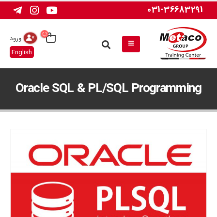
031-36683291
ورود
English
Oracle SQL & PL/SQL Programming