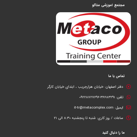
مجتمع اموزشی متاکو
تماس با ما
دفتر اصفهان:
خیابان هزارجریب ، ابتدای خیابان کارگر
تلفن:
36683291-09228727696
ایمیل:
it-tr@metacomplex.com
ساعات / روز کاری:
شنبه تا پنجشنبه 8:30 الی 21
ما را دنبال کنید