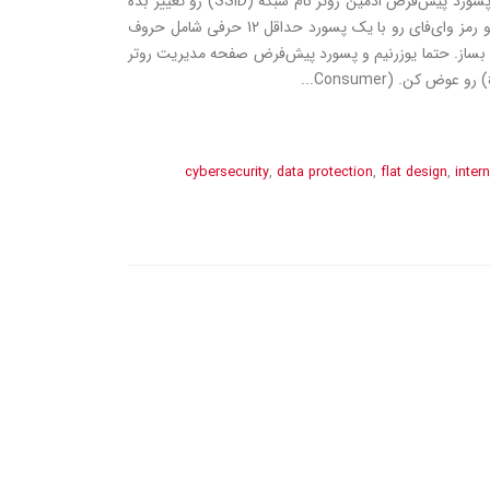
برای شبکه و تغییر نام و پسورد پیش‌فرض ادمین روتر نام شبکه (SSID) رو تغییر بده
(نه لازم که پنهان باشه)، و رمز وای‌فای رو با یک پسورد حداقل 12 حرفی شامل حروف
بساز. حتما یوزرنیم و پسورد پیش‌فرض صفحه مدیریت روتر
cybersecurity
,
data protection
,
flat design
,
inter