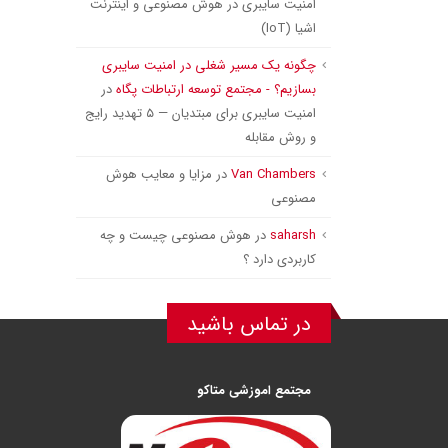
امنیت سایبری در هوش مصنوعی و اینترنت
اشیا (IoT)
چگونه یک مسیر شغلی در امنیت سایبری
بسازیم؟ - مجتمع توسعه ارتباطات پگاه
در
امنیت سایبری برای مبتدیان — ۵ تهدید رایج
و روش مقابله
Van Chambers
در
مزایا و معایب هوش
مصنوعی
saharsh
در
هوش مصنوعی چیست و چه
کاربردی دارد ؟
در تماس باشید
مجتمع اموزشی متاکو