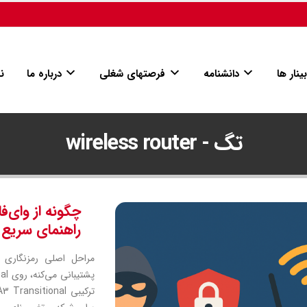
ینار ها
دانشنامه
فرصتهای شغلی
درباره ما
ن
تگ - wireless router
چگونه از وای‌
راهنمای سریع 