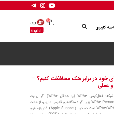
ورود
احیه کاربری
English
فای خود در برابر هک محافظت کنیم؟ —
و عملی
مراحل اصلی رمزنگاری شبکه: فعال‌کردن WPA3 (یا حداقل WPA2) اگر روترت
پشتیبانی می‌کنه، روی WPA3-Personal بزار. اگر دستگاه‌های قدیمی دارین، از حالت
ترکیبی WPA2/WPA3 Transitional استفاده کن. (Apple Support) گذرواژه قوی