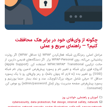
چگونه از وای‌فای خود در برابر هک محافظت
کنیم؟ — راهنمای سریع و عملی
مراحل اصلی رمزنگاری شبکه: فعال‌کردن WPA3 (یا حداقل WPA2) اگر روترت
پشتیبانی می‌کنه، روی WPA3-Personal بزار. اگر دستگاه‌های قدیمی دارین، از
حالت ترکیبی WPA2/WPA3 Transitional استفاده کن. (Apple Support)
گذرواژه قوی برای شبکه و تغییر نام و پسورد پیش‌فرض ادمین روتر نام شبکه
(SSID) رو تغییر بده (نه لازم که پنهان باشه)، و رمز وای‌فای رو با یک پسورد
حداقل 12 حرفی شامل حروف بزرگ/کوچک، عدد و نماد بساز. حتما یوزرنیم و
پسورد پیش‌فرض صفحه مدیریت روتر (مثل admin/password) رو عوض کن.
(Consumer...
آموزش و راهنمایی
,
خواندنی روز
cybersecurity
,
data protection
,
flat design
,
internet safety
,
network