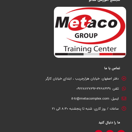
تماس با ما
دفتر اصفهان:
خیابان هزارجریب ، ابتدای خیابان کارگر
تلفن:
36683291-09228727696
ایمیل:
it-tr@metacomplex.com
ساعات / روز کاری:
شنبه تا پنجشنبه 8:30 الی 21
ما را دنبال کنید