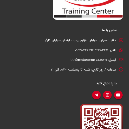
تماس با ما
دفتر اصفهان:
خیابان هزارجریب ، ابتدای خیابان کارگر
تلفن:
36683291-09228727696
ایمیل:
it-tr@metacomplex.com
ساعات / روز کاری:
شنبه تا پنجشنبه 8:30 الی 21
ما را دنبال کنید