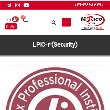
031-36683291
ورود
English
LPIC-3(Security)