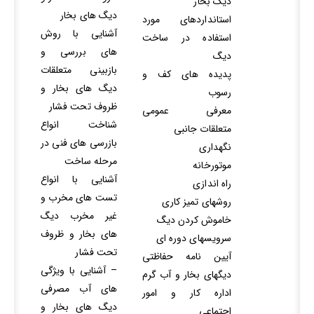
ديگ بخار
دیگ های بخار
استانداردهاي مورد
آشنایی با روش
استفاده در ساخت
های بررسی و
ديگ
بازبینی متعلقات
پديده هاي کف و
دیگ های بخار و
رسوب
ظروف تحت فشار
معرفي عمومي
شناخت انواع
متعلقات جانبي
بازرسی های فنی در
نگهداري
مرحله ساخت
موتورخانه
آشنایی با انواع
راه اندازي
تست های مخرب و
روشهاي تميز کاري
غیر مخرب دیگ
خاموش کردن ديگ
های بخار و ظروف
سرويسهاي دوره اي
تحت فشار
آيين نامه حفاظتي
– آشنایی با ویژگی
ديگهاي بخار و آب گرم
های آب مصرفی
اداره کار و امور
دیگ های بخار و
اجتماعي