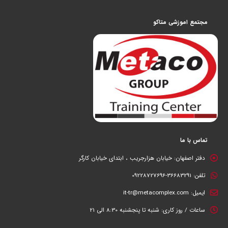
مجتمع اموزشی متاکو
تماس با ما
دفتر اصفهان:
خیابان هزارجریب ، ابتدای خیابان کارگر
تلفن:
36683291-09228727696
ایمیل:
it-tr@metacomplex.com
ساعات / روز کاری:
شنبه تا پنجشنبه 8:30 الی 21