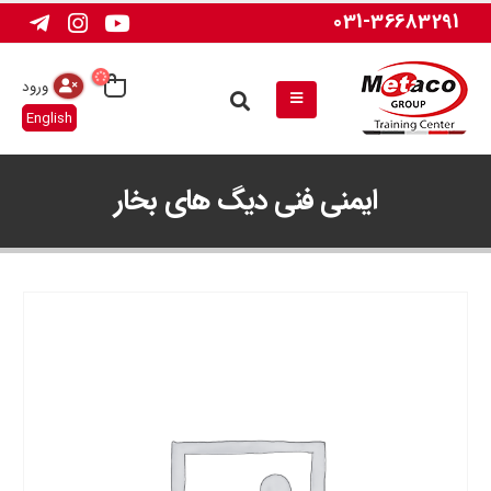
031-36683291
ورود
English
ایمنی فنی دیگ های بخار