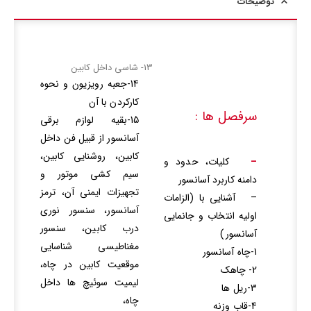
توضیحات
13- شاسی داخل کابین
14-جعبه رویزیون و نحوه
کارکردن با آن
سرفصل ها :
15-بقیه لوازم برقی
آسانسور از قبیل فن داخل
کابین، روشنایی کابین،
–
کلیات، حدود و
سیم کشی موتور و
دامنه کاربرد آسانسور
تجهیزات ایمنی آن، ترمز
– آشنایی با (الزامات
آسانسور، سنسور نوری
اولیه انتخاب و جانمایی
درب کابین، سنسور
آسانسور)
مغناطیسی شناسایی
1-چاه آسانسور
موقعیت کابین در چاه،
2- چاهک
لیمیت سوئیچ ها داخل
3-ریل ها
چاه،
4-قاب وزنه