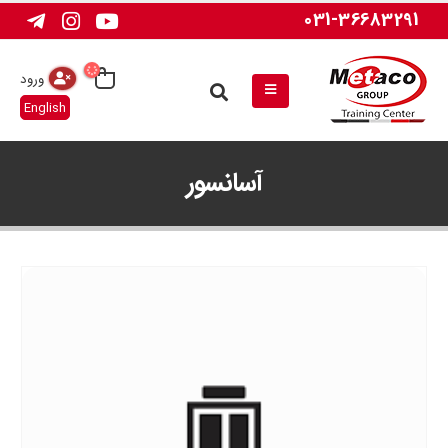
031-36683291
ورود
English
آسانسور