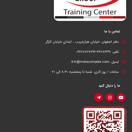
تماس با ما
دفتر اصفهان:
خیابان هزارجریب ، ابتدای خیابان کارگر
تلفن:
36683291-09228727696
ایمیل:
it-tr@metacomplex.com
ساعات / روز کاری:
شنبه تا پنجشنبه 8:30 الی 21
ما را دنبال کنید