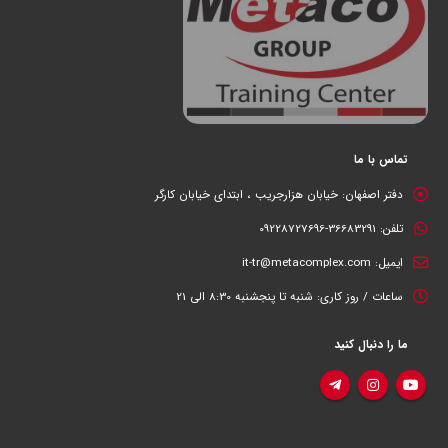
تماس با ما
دفتر اصفهان:
خیابان هزارجریب ، ابتدای خیابان کارگر
تلفن:
36683291-09228727696
ایمیل:
it-tr@metacomplex.com
ساعات / روز کاری:
شنبه تا پنجشنبه 8:30 الی 21
ما را دنبال کنید