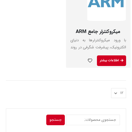
میکروکنترلر جامع ARM
با ورود میکروکنترلرها به دنیای
الکترونیک، پیشرفت شگرفی در روند
طراحی توسط مهندسین شکل
اطلاعات بیشتر
گرفت. ابتدا میکروکنترلر های 8
بیتی و امروز میکروکنترلر های 32
بیتی با هسته ای…
جستجو