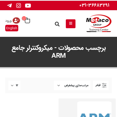
031-36683291
ورود
English
برچسب محصولات - میکروکنترلر جامع
ARM
فیلتر