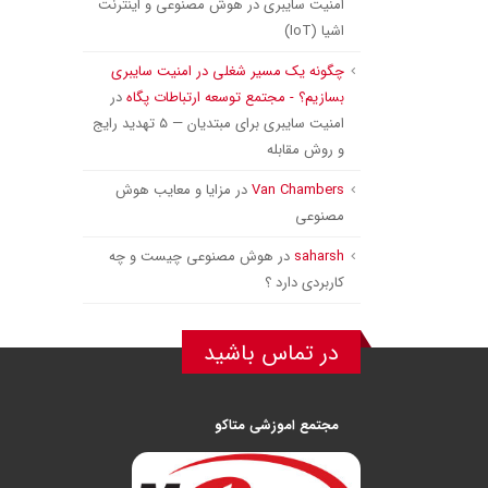
امنیت سایبری در هوش مصنوعی و اینترنت
اشیا (IoT)
چگونه یک مسیر شغلی در امنیت سایبری
بسازیم؟ - مجتمع توسعه ارتباطات پگاه
در
امنیت سایبری برای مبتدیان — ۵ تهدید رایج
و روش مقابله
Van Chambers
در
مزایا و معایب هوش
مصنوعی
saharsh
در
هوش مصنوعی چیست و چه
کاربردی دارد ؟
در تماس باشید
مجتمع اموزشی متاکو